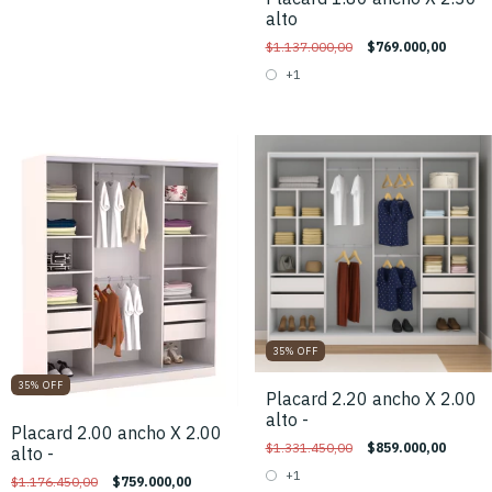
alto
$1.137.000,00
$769.000,00
+1
35
%
OFF
35
%
OFF
Placard 2.20 ancho X 2.00
alto -
Placard 2.00 ancho X 2.00
$1.331.450,00
$859.000,00
alto -
+1
$1.176.450,00
$759.000,00