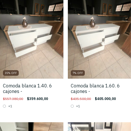
35
%
OFF
7
%
OFF
Comoda blanca 1.40. 6
Comoda blanca 1.60. 6
cajones -
cajones -
$557.380,00
$359.600,00
$435.500,00
$405.000,00
+1
+1