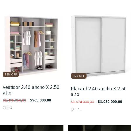
35
%
OFF
35
%
OFF
vestidor 2.40 ancho X 2.50
Placard 2.40 ancho X 2.50
alto -
alto
$1.495.750,00
$965.000,00
$1.674.000,00
$1.080.000,00
+1
+1