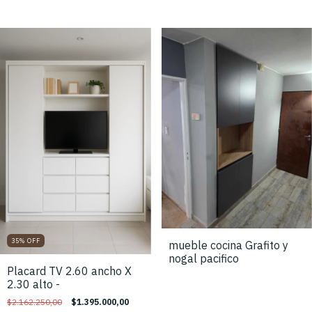
35
%
OFF
mueble cocina Grafito y
nogal pacifico
Placard TV 2.60 ancho X
2.30 alto -
$2.162.250,00
$1.395.000,00