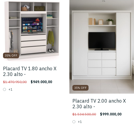
35
%
OFF
Placard TV 1.80 ancho X
2.30 alto -
$1.470.950,00
$949.000,00
35
%
OFF
+1
Placard TV 2.00 ancho X
2.30 alto -
$1.534.500,00
$999.000,00
+1