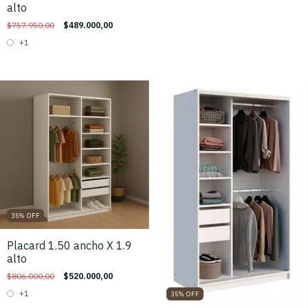
alto
$757.950,00
$489.000,00
+1
35
%
OFF
Placard 1.50 ancho X 1.9
alto
$806.000,00
$520.000,00
+1
35
%
OFF