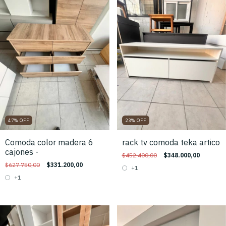
47
%
OFF
23
%
OFF
Comoda color madera 6
rack tv comoda teka artico
cajones -
$452.400,00
$348.000,00
$627.750,00
$331.200,00
+1
+1