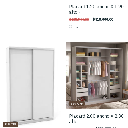
Placard 1.20 ancho X 1.90
alto -
$635.500,00
$410.000,00
+1
32
%
OFF
Placard 2.00 ancho X 2.30
alto
38
%
OFF