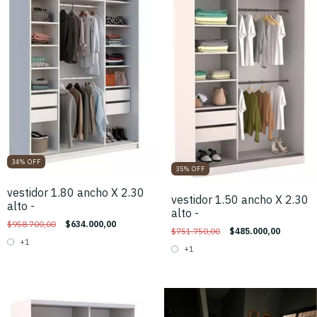
34
%
OFF
35
%
OFF
vestidor 1.80 ancho X 2.30
vestidor 1.50 ancho X 2.30
alto -
alto -
$958.700,00
$634.000,00
$751.750,00
$485.000,00
+1
+1