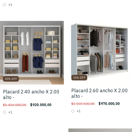
+1
35
%
OFF
35
%
OFF
Placard 2.60 ancho X 2.00
Placard 2.40 ancho X 2.00
alto -
alto -
$1.503.500,00
$970.000,00
$1.426.000,00
$920.000,00
+1
+1