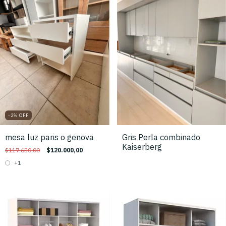
-2
%
OFF
mesa luz paris o genova
Gris Perla combinado
Kaiserberg
$117.650,00
$120.000,00
+1