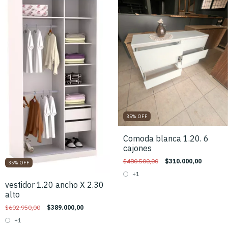
35
%
OFF
Comoda blanca 1.20. 6
cajones
$480.500,00
$310.000,00
35
%
OFF
+1
vestidor 1.20 ancho X 2.30
alto
$602.950,00
$389.000,00
+1