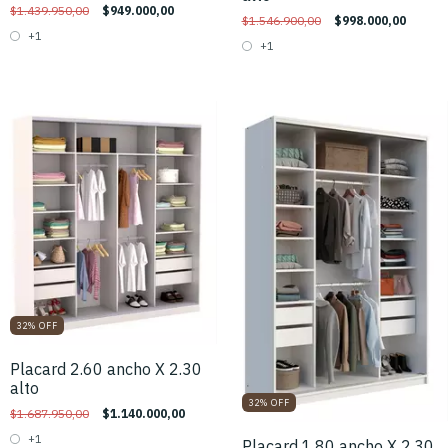
$1.439.950,00
$949.000,00
$1.546.900,00
$998.000,00
+1
+1
32
%
OFF
Placard 2.60 ancho X 2.30
alto
32
%
OFF
$1.687.950,00
$1.140.000,00
+1
Placard 1.80 ancho X 2.30