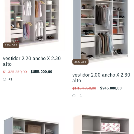
35
%
OFF
vestidor 2.20 ancho X 2.30
35
%
OFF
alto
$1.325.250,00
$855.000,00
vestidor 2.00 ancho X 2.30
+1
alto
$1.154.750,00
$745.000,00
+1