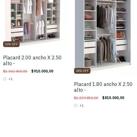
33
%
OFF
Placard 2.00 ancho X 2.50
alto -
$1.362.450,00
$910.000,00
34
%
OFF
+1
Placard 1.80 ancho X 2.50
alto -
$1.219.850,00
$810.000,00
+1