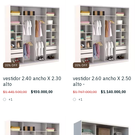
35
%
OFF
35
%
OFF
vestidor 2.40 ancho X 2.30
vestidor 2.60 ancho X 2.50
alto
alto -
$1.441.500,00
$930.000,00
$1.767.000,00
$1.140.000,00
+1
+1