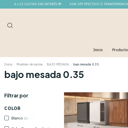
6 y 12 CUOTAS SIN INTERÉS 💳
30% OFF EFECTIVO O TRANSFERENCIA 🛒
Inicio
Product
Inicio
.
Muebles de cocina
.
BAJO MESADA
.
bajo mesada 0.35
bajo mesada 0.35
Filtrar por
COLOR
Blanco
(3)