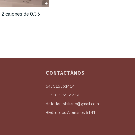
2 cajones de 0.35
CONTACTÁNOS
543515551414
+54 351-5551414
detodomobiliario@gmail.com
Blvd. de los Alemanes 6141