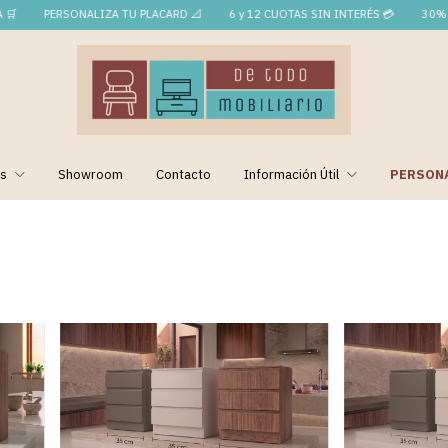
PERSONALIZA TU PLACARD 📐
6 y 12 CUOTAS SIN INTERÉS 💳
30% OFF 
os
Showroom
Contacto
Información Útil
PERSONA