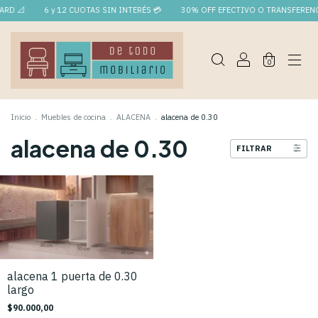
ARD 📐
6 y 12 CUOTAS SIN INTERÉS 💳
30% OFF EFECTIVO O TRANSFERENC
0
Inicio
.
Muebles de cocina
.
ALACENA
.
alacena de 0.30
alacena de 0.30
FILTRAR
alacena 1 puerta de 0.30
largo
$90.000,00