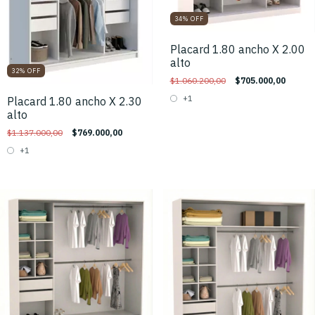
34
%
OFF
Placard 1.80 ancho X 2.00
alto
32
%
OFF
$1.060.200,00
$705.000,00
+1
Placard 1.80 ancho X 2.30
alto
$1.137.000,00
$769.000,00
+1