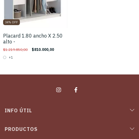
34
%
OFF
Placard 1.80 ancho X 2.50
alto -
$1.219.850,00
$810.000,00
+1
INFO ÚTIL
PRODUCTOS