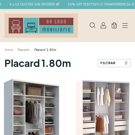
6 y 12 CUOTAS SIN INTERÉS 💳
30% OFF EFECTIVO O TRANSFERENCIA 🛒
0
Inicio
.
Placares
.
Placard 1.80m
Placard 1.80m
FILTRAR