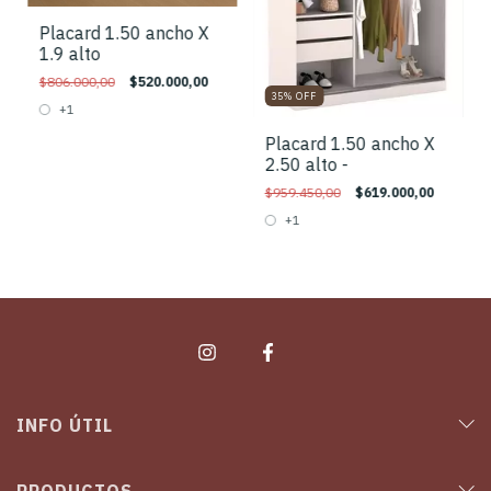
Placard 1.50 ancho X
1.9 alto
$806.000,00
$520.000,00
35
%
OFF
+1
Placard 1.50 ancho X
2.50 alto -
$959.450,00
$619.000,00
+1
INFO ÚTIL